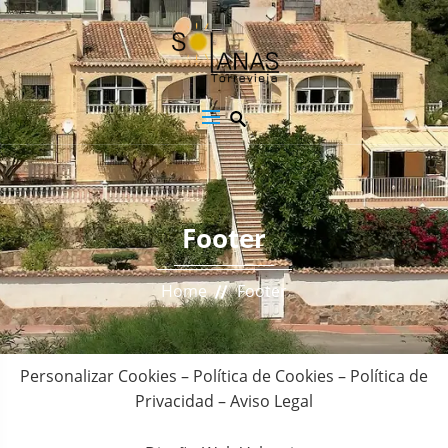
Footer
Home
Footer
Personalizar Cookies
–
Política de Cookies
–
Política de
Privacidad
–
Aviso Legal