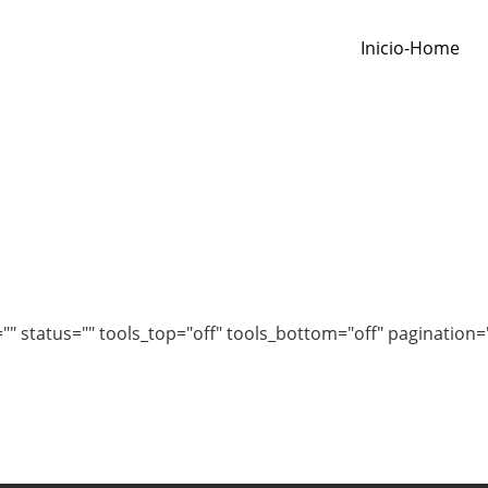
Inicio-Home
Listing
Home
Listing
="" status="" tools_top="off" tools_bottom="off" pagination="